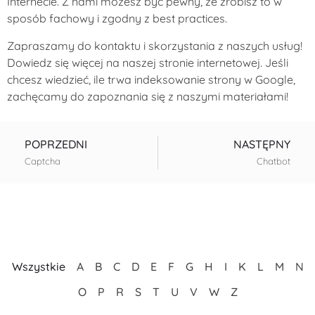
Internecie. Z nami możesz być pewny, że zrobisz to w
sposób fachowy i zgodny z
best practices
.
Zapraszamy do kontaktu i skorzystania z naszych usług!
Dowiedz się więcej na
naszej stronie internetowej
. Jeśli
chcesz wiedzieć,
ile trwa indeksowanie strony
w Google,
zachęcamy do zapoznania się z naszymi materiałami!
POPRZEDNI
NASTĘPNY
Captcha
Chatbot
Wszystkie
A
B
C
D
E
F
G
H
I
K
L
M
N
O
P
R
S
T
U
V
W
Z