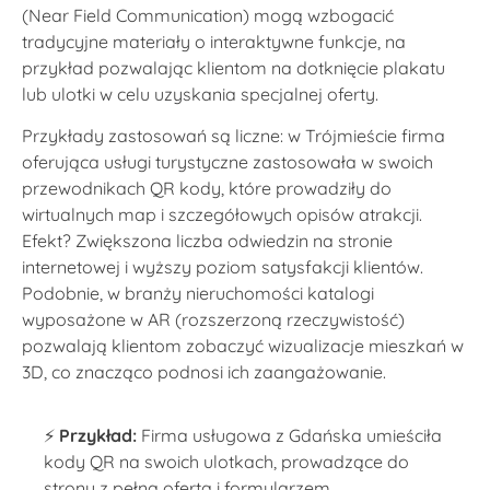
(Near Field Communication) mogą wzbogacić
tradycyjne materiały o interaktywne funkcje, na
przykład pozwalając klientom na dotknięcie plakatu
lub ulotki w celu uzyskania specjalnej oferty.
Przykłady zastosowań są liczne: w Trójmieście firma
oferująca usługi turystyczne zastosowała w swoich
przewodnikach QR kody, które prowadziły do
wirtualnych map i szczegółowych opisów atrakcji.
Efekt? Zwiększona liczba odwiedzin na stronie
internetowej i wyższy poziom satysfakcji klientów.
Podobnie, w branży nieruchomości katalogi
wyposażone w AR (rozszerzoną rzeczywistość)
pozwalają klientom zobaczyć wizualizacje mieszkań w
3D, co znacząco podnosi ich zaangażowanie.
⚡️
Przykład:
Firma usługowa z Gdańska umieściła
kody QR na swoich ulotkach, prowadzące do
strony z pełną ofertą i formularzem